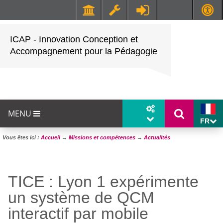
Faculté de Médecine et de Maïeutique Lyon Sud - Charles Mérieux
UFR STAPS (Sciences et Techniques des Activités Physiques et Sportives)
ICAP - Innovation Conception et
Accompagnement pour la Pédagogie
MENU
FR
Vous êtes ici :
Accueil
→
Missions et compétences
→
Actualités
TICE : Lyon 1 expérimente
un système de QCM
interactif par mobile