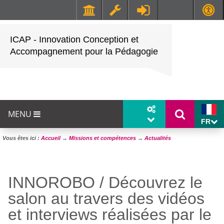
Faculté de Médecine et de Maïeutique Lyon Sud - Charles Mérieux
UFR STAPS (Sciences et Techniques des Activités Physiques et Sportives)
ICAP - Innovation Conception et
Accompagnement pour la Pédagogie
MENU
FR
Vous êtes ici :
Accueil
→
Missions et compétences
→
Actualités
INNOROBO / Découvrez le
salon au travers des vidéos
et interviews réalisées par le