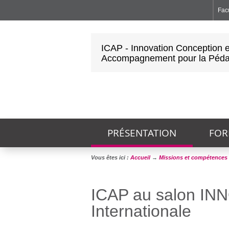
Facu
Faculté de Médecine et de Maïeutique Lyon Sud - Charles Mérieux
Institut des Sciences et Techniques de Réadaptation
Institut des Sciences Pharmaceutiques et Biologiques
ICAP - Innovation Conception e
Accompagnement pour la Péda
PRÉSENTATION
FOR
Vous êtes ici :
Accueil
→
Missions et compétences
ICAP au salon INN
Internationale