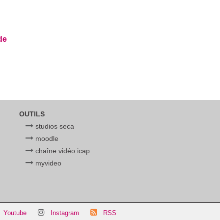
de
OUTILS
studios seca
moodle
chaîne vidéo icap
myvideo
Youtube
Instagram
RSS