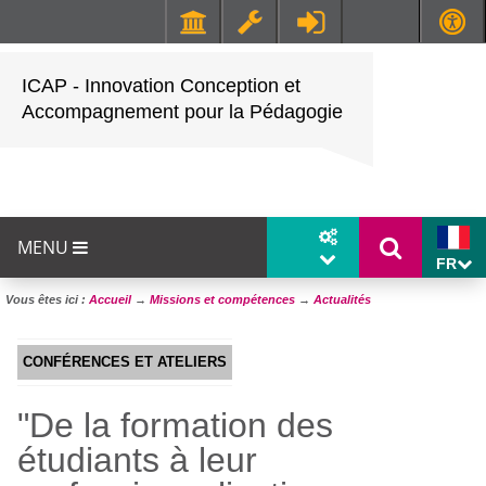
Faculté de Médecine et de Maïeutique Lyon Sud - Charles Mérieux
UFR STAPS (Sciences et Techniques des Activités Physiques et Sportives)
ICAP - Innovation Conception et
Accompagnement pour la Pédagogie
MENU
FR
Vous êtes ici :
Accueil
→
Missions et compétences
→
Actualités
CONFÉRENCES ET ATELIERS
"De la formation des
étudiants à leur