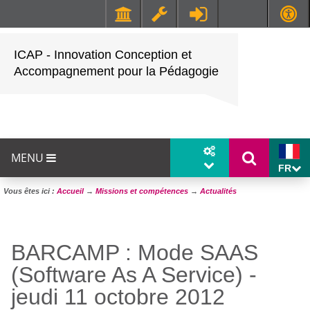
Faculté de Médecine et de Maïeutique Lyon Sud - Charles Mérieux
UFR STAPS (Sciences et Techniques des Activités Physiques et Sportives)
ICAP - Innovation Conception et
Accompagnement pour la Pédagogie
MENU
FR
Vous êtes ici :
Accueil
→
Missions et compétences
→
Actualités
BARCAMP : Mode SAAS
(Software As A Service) -
jeudi 11 octobre 2012