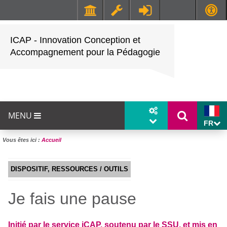
Faculté de Médecine et de Maïeutique Lyon Sud - Charles Mérieux
UFR STAPS (Sciences et Techniques des Activités Physiques et Sportives)
ICAP - Innovation Conception et
Accompagnement pour la Pédagogie
MENU
FR
Vous êtes ici :
Accueil
DISPOSITIF, RESSOURCES / OUTILS
Je fais une pause
Initié par le service iCAP, soutenu par le SSU, et mis en